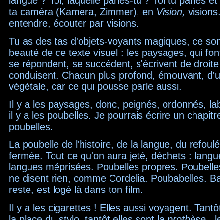
langue ? Toi, laquelle parles-tu ? Toi tu parles et
ta caméra (Kamera, Zimmer), en
Vision,
visions
entendre, écouter par visions.
Tu as des tas d'objets-voyants magiques, ce sont
beauté de ce texte visuel : les paysages, qui fon
se répondent, se succèdent, s'écrivent de droit
conduisent. Chacun plus profond, émouvant, d'
végétale, car ce qui pousse parle aussi.
Il y a les paysages, donc, peignés, ordonnés, l
il y a les poubelles. Je pourrais écrire un chapitr
poubelles.
La poubelle de l'histoire, de la langue, du refoul
fermée. Tout ce qu'on aura jeté, déchets : langue
langues méprisées. Poubelles propres. Poubelles
ne disent rien, comme Cordelia. Poubabelles. Bab
reste, est logé là dans ton film.
Il y a les cigarettes ! Elles aussi voyagent. Tantô
la place du stylo, tantôt elles sont la
prothèse
, 