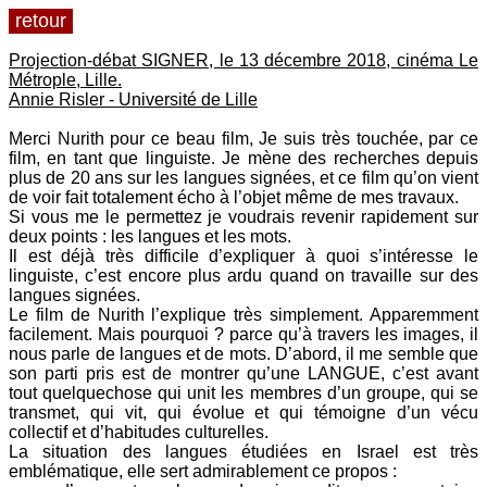
retour
Projection-débat SIGNER, le 13 décembre 2018, cinéma Le
Métrople, Lille.
Annie Risler - Université de Lille
Merci Nurith pour ce beau film, Je suis très touchée, par ce
film, en tant que linguiste. Je mène des recherches depuis
plus de 20 ans sur les langues signées, et ce film qu’on vient
de voir fait totalement écho à l’objet même de mes travaux.
Si vous me le permettez je voudrais revenir rapidement sur
deux points : les langues et les mots.
Il est déjà très difficile d’expliquer à quoi s’intéresse le
linguiste, c’est encore plus ardu quand on travaille sur des
langues signées.
Le film de Nurith l’explique très simplement. Apparemment
facilement. Mais pourquoi ? parce qu’à travers les images, il
nous parle de langues et de mots. D’abord, il me semble que
son parti pris est de montrer qu’une LANGUE, c’est avant
tout quelquechose qui unit les membres d’un groupe, qui se
transmet, qui vit, qui évolue et qui témoigne d’un vécu
collectif et d’habitudes culturelles.
La situation des langues étudiées en Israel est très
emblématique, elle sert admirablement ce propos :