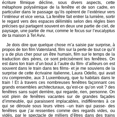
écriture filmique décline, sous divers aspects, cette
métaphore polysémique de la fenêtre et de son cadre, en
particulier dans le passage qu’ils opèrent de l’extérieur vers
l’intérieur et vice versa. La fenêtre fait entrer la lumière, sortir
le regard vers des espaces délimités selon des règles bien
précises qui partagent souvent en deux une partie de ciel, de
paysage, une partie de mur, comme le focus sur l’eucalyptus
de ta maison à Tel Aviv.
Je dois dire que quelque chose m’a saisie par surprise, à
propos de ton film Vatersland, film sur la perte de tout ce qu’il
y a de plus cher pour un être humain, film sur le temps de la
traduction des pères, ce sont précisément les fenêtres. On
est dans ton train d’un bout à l’autre du film- d’ailleurs on est
souvent dans le train dans tes films- et je me souviens de la
surprise de cette écrivaine italienne, Laura Odello, qui avait
cru comprendre, aux 3 Luxembourg, que tu habitais dans le
train ! Et à travers ces nombreuses fenêtres façonnant ces
grands ensembles architecturaux, qu’est-ce qu’on voit ? des
fenêtres sans sujet derrière, qui regarde, rien, personne. On
voit plein de fenêtres vacantes sur de grandes façades
d’immeuble, qui paraissent implacables, indifférentes à ce
qui se déroule sous leurs vitres –un train qui passe- des
fenêtres que j’ai ressenties comme des regards vides, ou
vidés, par le spectacle de milliers d’êtres dans des trains