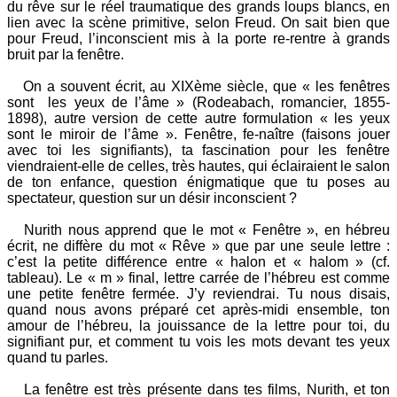
du rêve sur le réel traumatique des grands loups blancs, en
lien avec la scène primitive, selon Freud. On sait bien que
pour Freud, l’inconscient mis à la porte re-rentre à grands
bruit par la fenêtre.
On a souvent écrit, au XIXème siècle, que « les fenêtres
sont les yeux de l’âme » (Rodeabach, romancier, 1855-
1898), autre version de cette autre formulation « les yeux
sont le miroir de l’âme ». Fenêtre, fe-naître (faisons jouer
avec toi les signifiants), ta fascination pour les fenêtre
viendraient-elle de celles, très hautes, qui éclairaient le salon
de ton enfance, question énigmatique que tu poses au
spectateur, question sur un désir inconscient ?
Nurith nous apprend que le mot « Fenêtre », en hébreu
écrit, ne diffère du mot « Rêve » que par une seule lettre :
c’est la petite différence entre « halon et « halom » (cf.
tableau). Le « m » final, lettre carrée de l’hébreu est comme
une petite fenêtre fermée. J’y reviendrai. Tu nous disais,
quand nous avons préparé cet après-midi ensemble, ton
amour de l’hébreu, la jouissance de la lettre pour toi, du
signifiant pur, et comment tu vois les mots devant tes yeux
quand tu parles.
La fenêtre est très présente dans tes films, Nurith, et ton