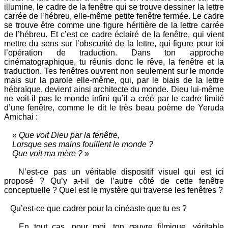
illumine, le cadre de la fenêtre qui se trouve dessiner la lettre
carrée de l’hébreu, elle-même petite fenêtre fermée. Le cadre
se trouve être comme une figure héritière de la lettre carrée
de l’hébreu. Et c’est ce cadre éclairé de la fenêtre, qui vient
mettre du sens sur l’obscurité de la lettre, qui figure pour toi
l’opération de traduction. Dans ton approche
cinématographique, tu réunis donc le rêve, la fenêtre et la
traduction. Tes fenêtres ouvrent non seulement sur le monde
mais sur la parole elle-même, qui, par le biais de la lettre
hébraïque, devient ainsi architecte du monde. Dieu lui-même
ne voit-il pas le monde infini qu’il a créé par le cadre limité
d’une fenêtre, comme le dit le très beau poème de Yeruda
Amichai :
«
Que voit Dieu par la fenêtre,
Lorsque ses mains fouillent le monde ?
Que voit ma mère ?
»
N’est-ce pas un véritable dispositif visuel qui est ici
proposé ? Qu’y a-t-il de l’autre côté de cette fenêtre
conceptuelle ? Quel est le mystère qui traverse les fenêtres ?
Qu’est-ce que cadrer pour la cinéaste que tu es ?
En tout cas, pour moi, ton œuvre filmique, véritable